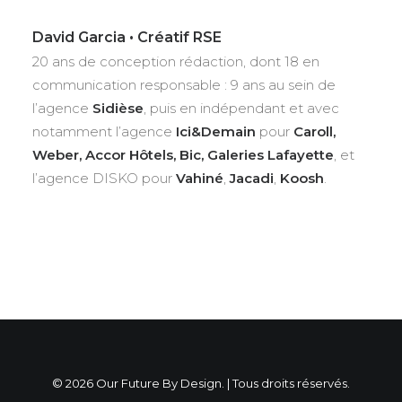
David Garcia • Créatif RSE
20 ans de conception rédaction, dont 18 en
communication responsable : 9 ans au sein de
l’agence
Sidièse
, puis en indépendant et avec
notamment l’agence
Ici&Demain
pour
Caroll,
Weber, Accor Hôtels, Bic, Galeries Lafayette
, et
l’agence DISKO pour
Vahiné
,
Jacadi
,
Koosh
.
© 2026 Our Future By Design. | Tous droits réservés.