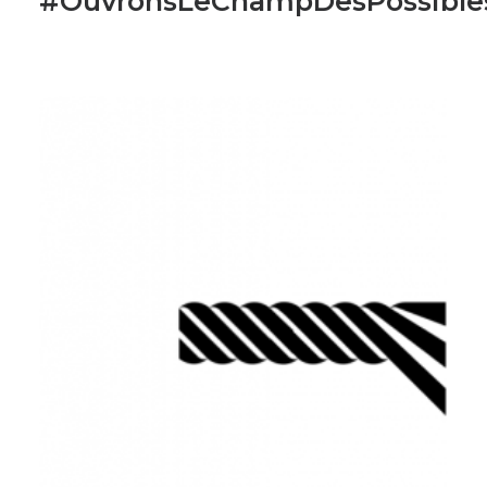
#OuvronsLeChampDesPossible