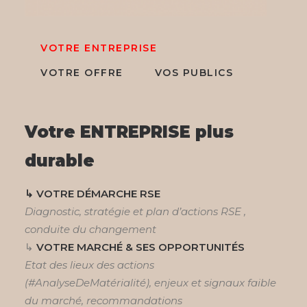
VOTRE ENTREPRISE
VOTRE OFFRE
VOS PUBLICS
Votre ENTREPRISE plus
durable
↳ VOTRE DÉMARCHE RSE
Diagnostic, stratégie et plan d’actions RSE ,
conduite du changement
↳
VOTRE MARCHÉ & SES OPPORTUNITÉS
Etat des lieux des actions
(#AnalyseDeMatérialité), enjeux et signaux faible
du marché, recommandations